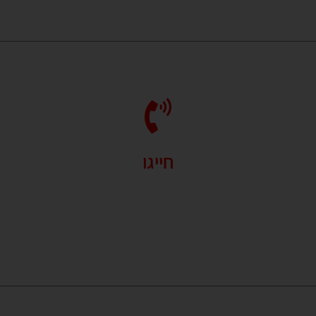
חייגו
זמינים לשירותכם בכל שאלה או בקשה.
זמינים עבורכם גם בוואטסאפ
24/7.
054-228-8943