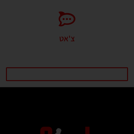
צ'אט
אנו עושים את מירב המאמצים על מנת להיות מקסימום זמינים עבור קהל
לקוחותינו. צוות ה GLSPORT כאן עבורכם בכל שאלה גם בוואטסאפ.
התחל שיחה עכשיו