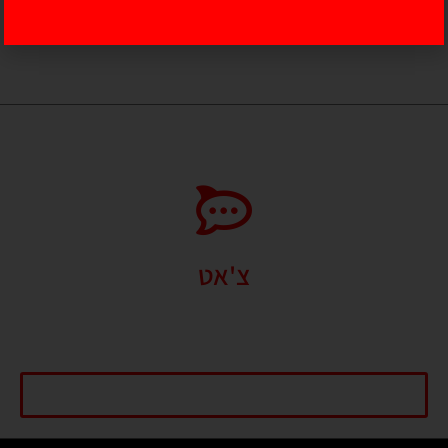
24/7.
054-228-8943
צ'אט
אנו עושים את מירב המאמצים על מנת להיות מקסימום זמינים עבור קהל
לקוחותינו. צוות ה GLSPORT כאן עבורכם בכל שאלה גם בוואטסאפ.
התחל שיחה עכשיו