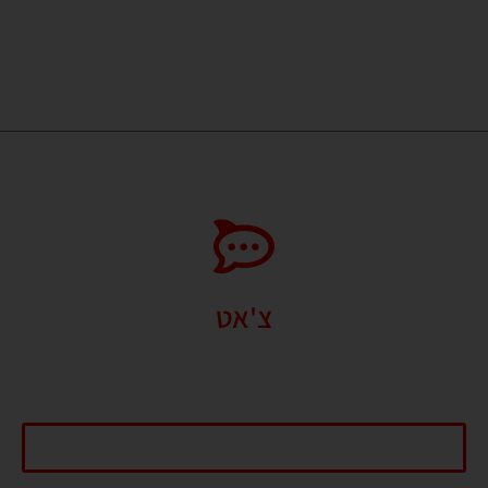
זמינים עבורכם גם בוואטסאפ
24/7.
054-228-8943
צ'אט
אנו עושים את מירב המאמצים על מנת להיות מקסימום זמינים עבור קהל
לקוחותינו. צוות ה GLSPORT כאן עבורכם בכל שאלה גם בוואטסאפ.
התחל שיחה עכשיו