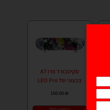
סקיטבורד פרו A7
צבעוני של LEO Pro
150.00
₪
הוספה לסל