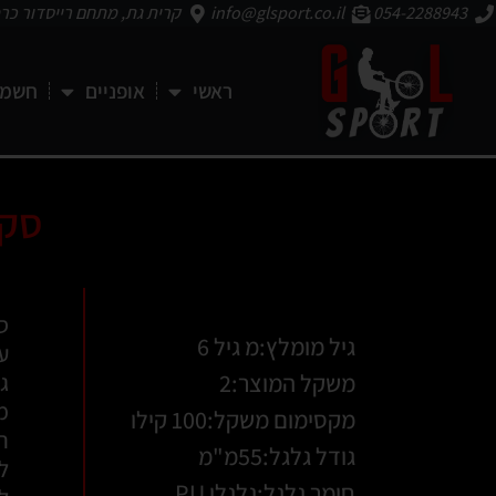
054-2288943
info@glsport.co.il
קרית גת, מתחם רייסדור כרמ
ראשי
אופניים
חשמל
סקיטבור
גיל מומלץ:מ גיל 6
עול
משקל המוצר:2
גלגל
מת
מקסימום משקל:100 קילו
ה
גודל גלגל:55מ"מ
ל
חומר גלגל:גלגלי PU