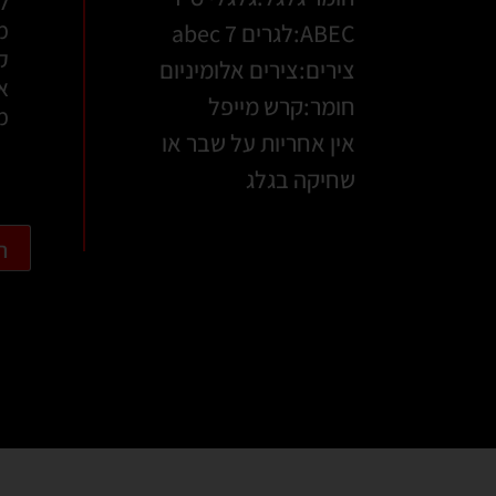
ל
מ
ABEC:לגרים abec 7
קו
צירים:צירים אלומיניום
א
חומר:קרש מייפל
מש
אין אחריות על שבר או
שחיקה בגלג
ה