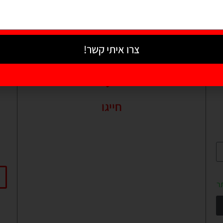
צרו איתי קשר!
חייגו
זמינים לשירותכם בכל שאלה או בקשה.
א
זמינים עבורכם גם בוואטסאפ
24/7.
054-228-8943
ר