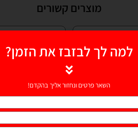
מוצרים קשורים
למה לך לבזבז את הזמן?
השאר פרטים ונחזור אליך בהקדם!
סקייטבורד לילדים A5
סקיטבורד פרו A7
אטס של LEO Pro
קלאסיק של LEO Pro
150.00
₪
75.00
₪
מידע נוסף
הוספה לסל