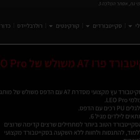
י גת, אסתר המלכה 3
י
סקייטבורדים
קורקינטים
רולרבליידס
כדורי
ד פרו A7 משולש של LEO Pro
סקיטבורד עץ מקצועי מסדרת A7 עם הדפס משולש של מותג
מי LEO Pro.
ים PU רכים עם הדפס.
אים לילדים מגיל 6.
סקייטבורד הטוב ביותר למתחילים שרצים קדימה שרוצים
למוד, להתנסות ולחוות ללא השקעה בסקייטבורד מקצועי