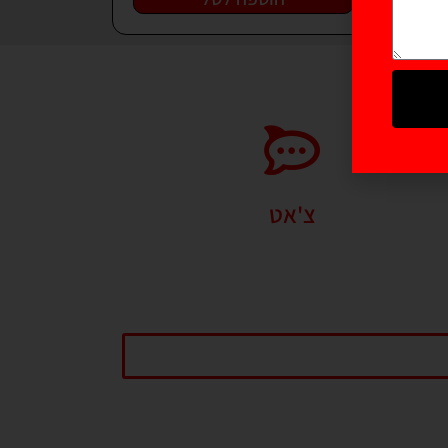
צ'אט
נו עושים את מירב המאמצים על מנת להיות מקסימום
זמינים עבור קהל לקוחותינו. צוות ה GLSPORT כאן עבורכם
בכל שאלה גם בוואטסאפ.
התחל שיחה עכשיו