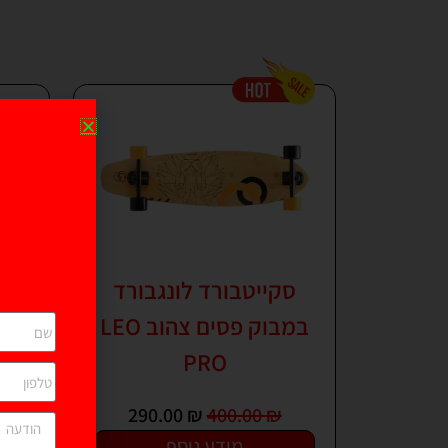
סקייטבורד לונגבורד
במבוק פסים צהוב LEO
דונ
PRO
290.00
₪
400.00
₪
מידע נוסף