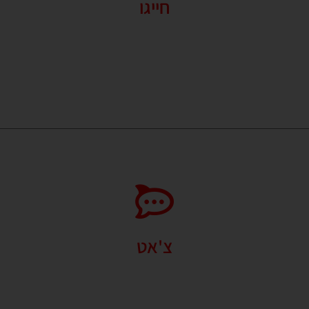
חייגו
זמינים לשירותכם בכל שאלה או בקשה.
זמינים עבורכם גם בוואטסאפ
24/7.
054-228-8943
צ'אט
אנו עושים את מירב המאמצים על מנת להיות מקסימום זמינים עבור קהל
לקוחותינו. צוות ה GLSPORT כאן עבורכם בכל שאלה גם בוואטסאפ.