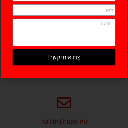
סקייטבורד לילדים A5
סקיטבורד פרו A7
פרפרים של LEO Pro
צבעוני של LEO Pro
150.00
₪
75.00
₪
צרו איתי קשר!
מידע נוסף
הוספה לסל
הירשמו לניוזלטר